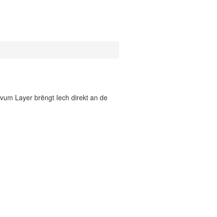
vum Layer brëngt Iech direkt an de