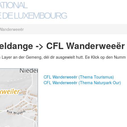
ATIONAL
 DE LUXEMBOURG
Wanderweeër
eldange -> CFL Wanderweeër
m Layer an der Gemeng, déi dir ausgewielt hutt. Ee Klick op den Numm 
CFL Wanderweeër (Thema Tourismus)
CFL Wanderweeër (Thema Naturpark Our)