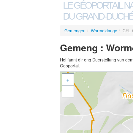
LE GÉOPORTAIL N
DU GRAND-DUCHÉ
Gemengen
/
Wormeldange
/
CFL 
Gemeng : Worm
Hei fannt dir eng Duerstellung vun de
Geoportal.
+
–