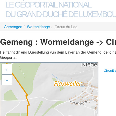
LE GÉOPORTAIL NATIONAL
DU GRAND-DUCHÉ DE LUXEMBO
Gemengen
/
Wormeldange
/
Circuit du Lac
Gemeng : Wormeldange -> Cir
Hei fannt dir eng Duerstellung vun dem Layer an der Gemeng, déi dir 
Geoportal.
+
Circuit
–