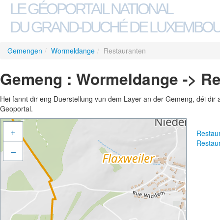
LE GÉOPORTAIL NATIONAL
DU GRAND-DUCHÉ DE LUXEMBO
Gemengen
/
Wormeldange
/
Restauranten
Gemeng : Wormeldange -> Re
Hei fannt dir eng Duerstellung vun dem Layer an der Gemeng, déi dir 
Geoportal.
+
Restau
Restau
–