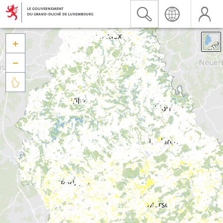


