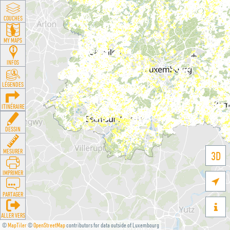
COUCHES
MY MAPS
INFOS
LÉGENDES
ITINÉRAIRE
DESSIN
MESURER
3D
IMPRIMER

PARTAGER

ALLER VERS
©
MapTiler
©
OpenStreetMap
contributors for data outside of Luxembourg