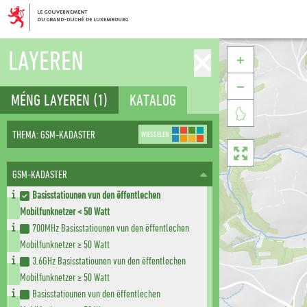
LAYEREN


MÉNG LAYEREN
(1)
KATALOG

THEMA: GSM-KADASTER
WIESSELEN

GSM-KADASTER
Basisstatiounen vun den ëffentlechen
Mobilfunknetzer < 50 Watt
700MHz Basisstatiounen vun den ëffentlechen
Mobilfunknetzer ≥ 50 Watt
3.6GHz Basisstatiounen vun den ëffentlechen
Mobilfunknetzer ≥ 50 Watt
Basisstatiounen vun den ëffentlechen