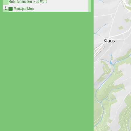
Mobilfunknetzer ≥ 50 Watt
Miesspunkten