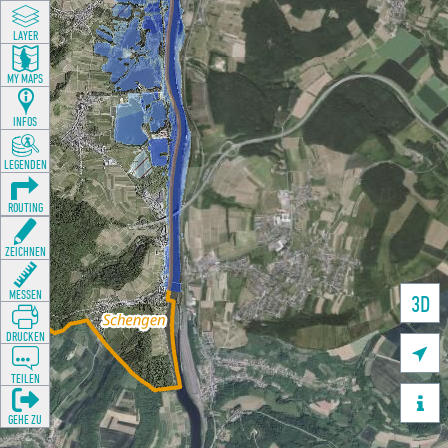
LAYER
MY MAPS
INFOS
LEGENDEN
ROUTING
ZEICHNEN
MESSEN
3D
DRUCKEN

TEILEN

GEHE ZU