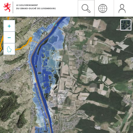


