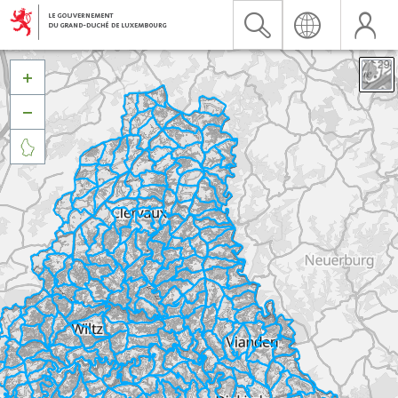


