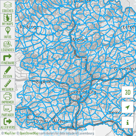
COUCHES
MY MAPS
INFOS
LÉGENDES
ITINÉRAIRE
DESSIN
MESURER
3D
IMPRIMER

PARTAGER

ALLER VERS
©
MapTiler
©
OpenStreetMap
contributors for data outside of Luxembourg