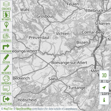
COUCHES
MY MAPS
INFOS
LÉGENDES
ITINÉRAIRE
DESSIN
MESURER
3D
IMPRIMER

PARTAGER

ALLER VERS
©
MapTiler
©
OpenStreetMap
contributors for data outside of Luxembourg