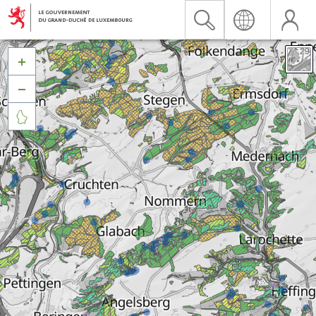


