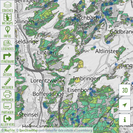
COUCHES
MY MAPS
INFOS
LÉGENDES
ITINÉRAIRE
DESSIN
MESURER
3D
IMPRIMER

PARTAGER

ALLER VERS
©
MapTiler
©
OpenStreetMap
contributors for data outside of Luxembourg