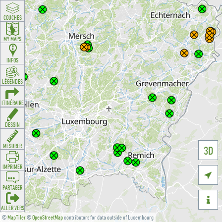
COUCHES
MY MAPS
INFOS
LÉGENDES
ITINÉRAIRE
DESSIN
MESURER
3D
IMPRIMER

PARTAGER

ALLER VERS
©
MapTiler
©
OpenStreetMap
contributors for data outside of Luxembourg