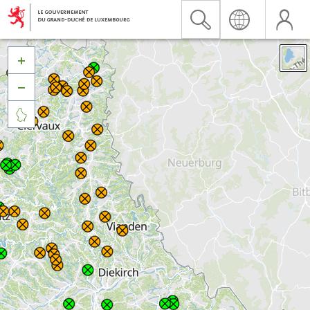


