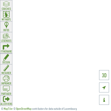
COUCHES
MY MAPS
INFOS
LÉGENDES
ITINÉRAIRE
DESSIN
MESURER
3D
IMPRIMER

PARTAGER

ALLER VERS
©
MapTiler
©
OpenStreetMap
contributors for data outside of Luxembourg