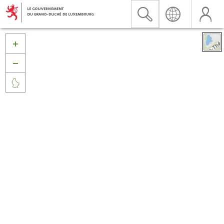


