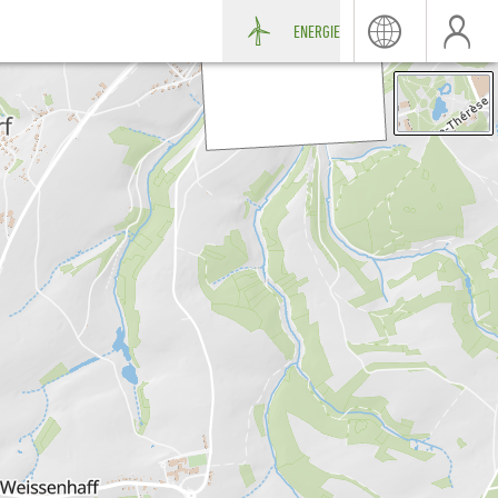
ENERGIE