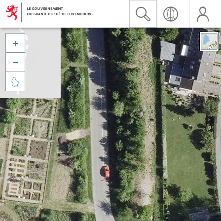


