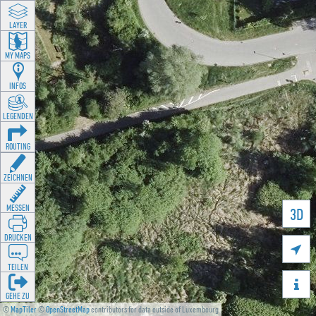
LAYER
MY MAPS
INFOS
LEGENDEN
ROUTING
ZEICHNEN
MESSEN
3D
DRUCKEN

TEILEN

GEHE ZU
©
MapTiler
©
OpenStreetMap
contributors for data outside of Luxembourg