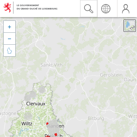


