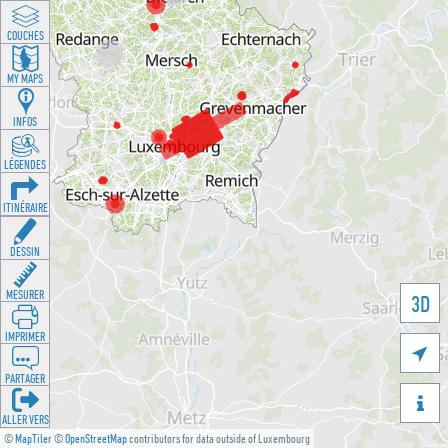
COUCHES
MY MAPS
INFOS
LÉGENDES
ITINÉRAIRE
DESSIN
MESURER
3D
IMPRIMER

PARTAGER

ALLER VERS
©
MapTiler
©
OpenStreetMap
contributors for data outside of Luxembourg