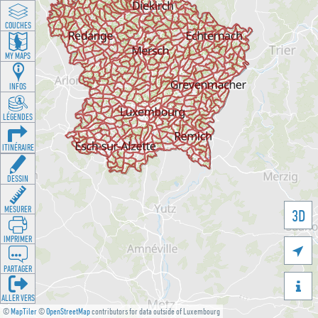
COUCHES
MY MAPS
INFOS
LÉGENDES
ITINÉRAIRE
DESSIN
MESURER
3D
IMPRIMER

PARTAGER

ALLER VERS
©
MapTiler
©
OpenStreetMap
contributors for data outside of Luxembourg