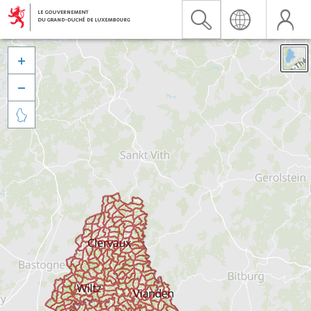


