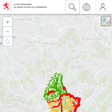


