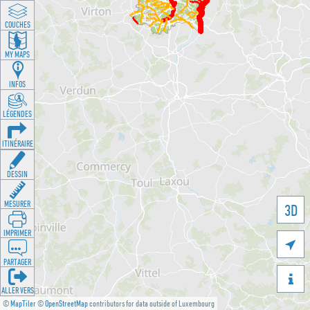
COUCHES
MY MAPS
INFOS
LÉGENDES
ITINÉRAIRE
DESSIN
MESURER
3D
IMPRIMER

PARTAGER

ALLER VERS
©
MapTiler
©
OpenStreetMap
contributors for data outside of Luxembourg