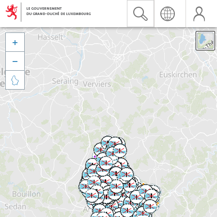


