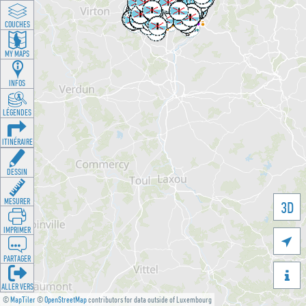
COUCHES
MY MAPS
INFOS
LÉGENDES
ITINÉRAIRE
DESSIN
MESURER
3D
IMPRIMER

PARTAGER

ALLER VERS
©
MapTiler
©
OpenStreetMap
contributors for data outside of Luxembourg