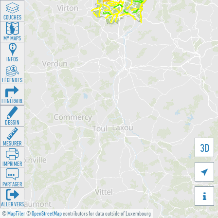
COUCHES
MY MAPS
INFOS
LÉGENDES
ITINÉRAIRE
DESSIN
MESURER
3D
IMPRIMER

PARTAGER

ALLER VERS
©
MapTiler
©
OpenStreetMap
contributors for data outside of Luxembourg