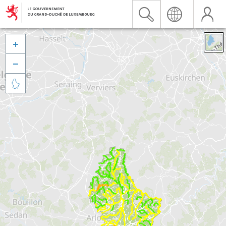


