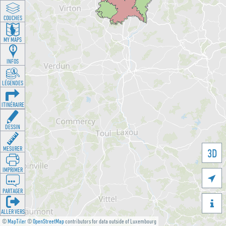
COUCHES
MY MAPS
INFOS
LÉGENDES
ITINÉRAIRE
DESSIN
MESURER
3D
IMPRIMER

PARTAGER

ALLER VERS
©
MapTiler
©
OpenStreetMap
contributors for data outside of Luxembourg