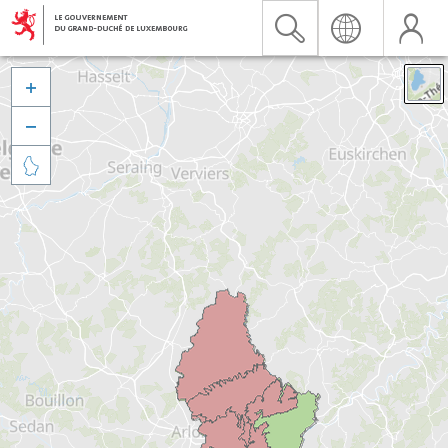


