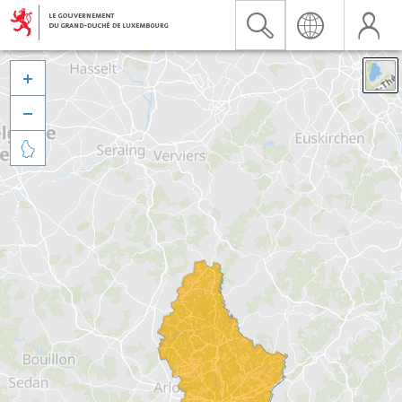


