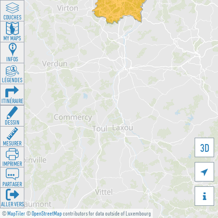
COUCHES
MY MAPS
INFOS
LÉGENDES
ITINÉRAIRE
DESSIN
MESURER
3D
IMPRIMER

PARTAGER

ALLER VERS
©
MapTiler
©
OpenStreetMap
contributors for data outside of Luxembourg