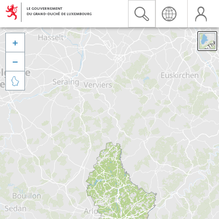


