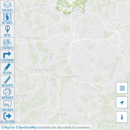
COUCHES
MY MAPS
INFOS
LÉGENDES
ITINÉRAIRE
DESSIN
MESURER
3D
IMPRIMER

PARTAGER

ALLER VERS
©
MapTiler
©
OpenStreetMap
contributors for data outside of Luxembourg