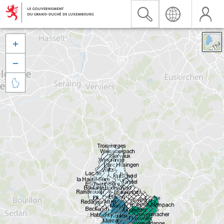


