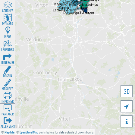
COUCHES
MY MAPS
INFOS
LÉGENDES
ITINÉRAIRE
DESSIN
MESURER
3D
IMPRIMER

PARTAGER

ALLER VERS
©
MapTiler
©
OpenStreetMap
contributors for data outside of Luxembourg