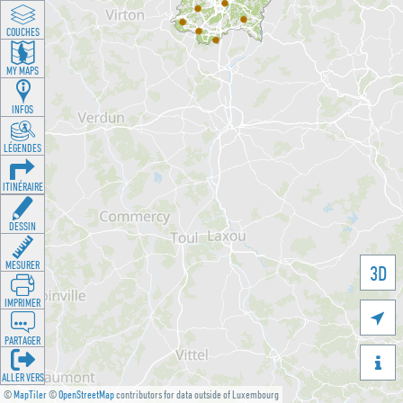
COUCHES
MY MAPS
INFOS
LÉGENDES
ITINÉRAIRE
DESSIN
MESURER
3D
IMPRIMER

PARTAGER

ALLER VERS
©
MapTiler
©
OpenStreetMap
contributors for data outside of Luxembourg