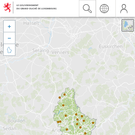


