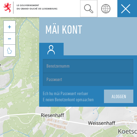
MÄI KONT



Ech hu mäi Passwuert verluer
E neien Benotzerkont opmaachen