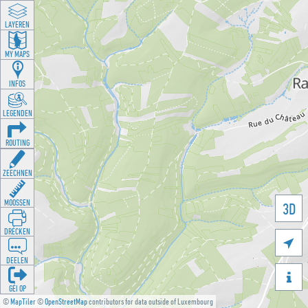
LAYEREN
MY MAPS
INFOS
LEGENDEN
ROUTING
ZEECHNEN
MOOSSEN
3D
DRÉCKEN

DEELEN

GÉI OP
©
MapTiler
©
OpenStreetMap
contributors for data outside of Luxembourg