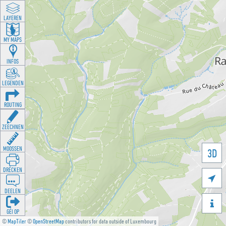
LAYEREN
MY MAPS
INFOS
LEGENDEN
ROUTING
ZEECHNEN
MOOSSEN
3D
DRÉCKEN

DEELEN

GÉI OP
©
MapTiler
©
OpenStreetMap
contributors for data outside of Luxembourg