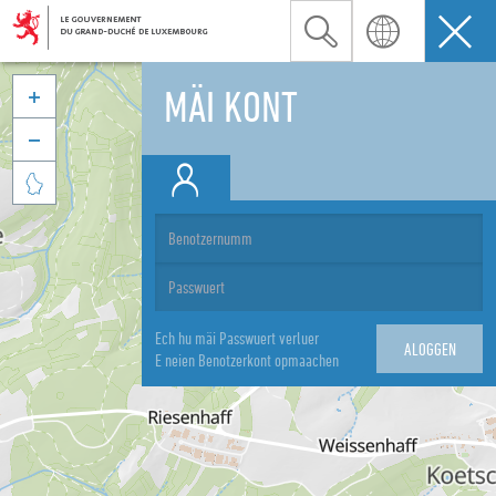
MÄI KONT



Ech hu mäi Passwuert verluer
E neien Benotzerkont opmaachen