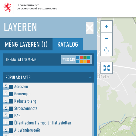
LAYEREN


MÉNG LAYEREN
(1)
KATALOG

THEMA: ALLGEMENG
WIESSELEN

POPULÄR LAYER
Adressen
Gemengen
Kadasterplang
Stroossennnetz
PAG
Ëffentlechen Transport - Haltestellen
All Wanderweeër