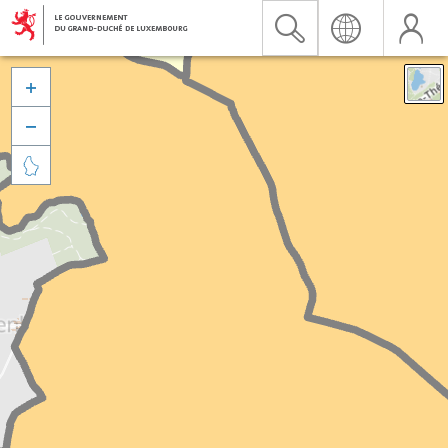


