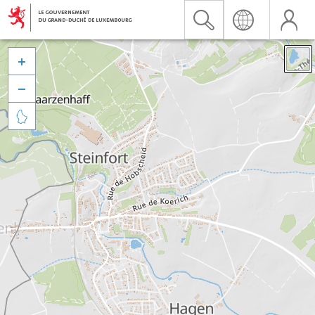


