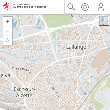


