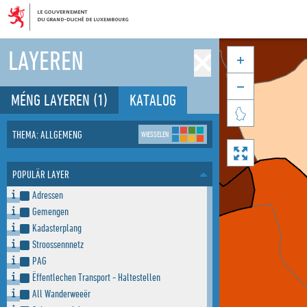
LAYEREN


MÉNG LAYEREN
(1)
KATALOG

THEMA: ALLGEMENG
WIESSELEN

POPULÄR LAYER
Adressen
Gemengen
Kadasterplang
Stroossennnetz
PAG
Ëffentlechen Transport - Haltestellen
All Wanderweeër