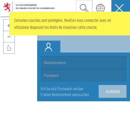
Certaines couches sont protégées. Veuillez vous connecter avec un
MÄI KONT

utilisateur disposant les droits de visualiser cette couche.


Ech hu mäi Passwuert verluer
E neien Benotzerkont opmaachen