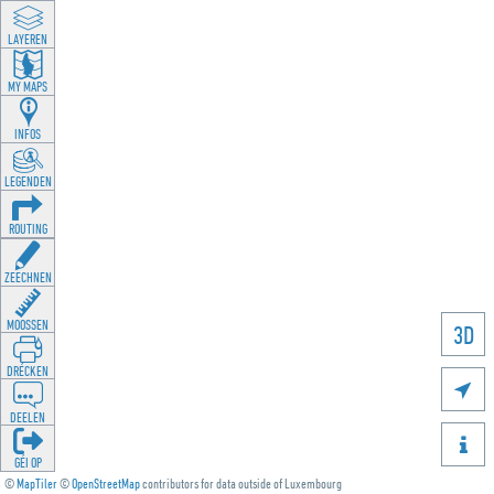
LAYEREN
MY MAPS
INFOS
LEGENDEN
ROUTING
ZEECHNEN
MOOSSEN
3D
DRÉCKEN

DEELEN

GÉI OP
©
MapTiler
©
OpenStreetMap
contributors for data outside of Luxembourg