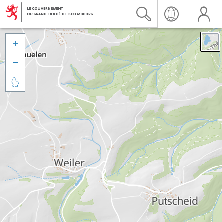


