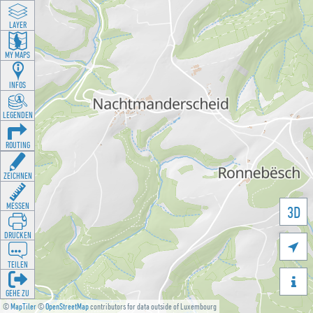
LAYER
MY MAPS
INFOS
LEGENDEN
ROUTING
ZEICHNEN
MESSEN
3D
DRUCKEN

TEILEN

GEHE ZU
©
MapTiler
©
OpenStreetMap
contributors for data outside of Luxembourg