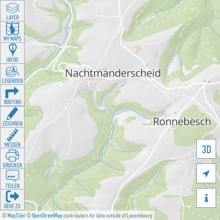
LAYER
MY MAPS
INFOS
LEGENDEN
ROUTING
ZEICHNEN
MESSEN
3D
DRUCKEN

TEILEN

GEHE ZU
©
MapTiler
©
OpenStreetMap
contributors for data outside of Luxembourg