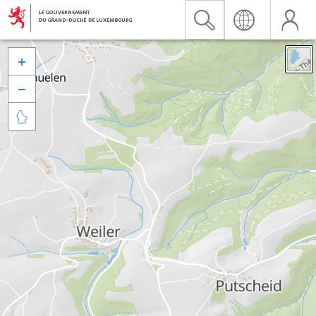


