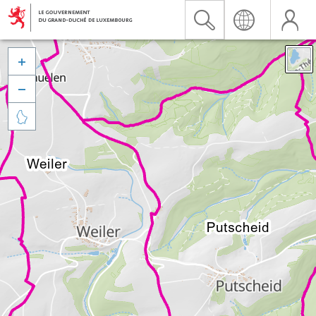


