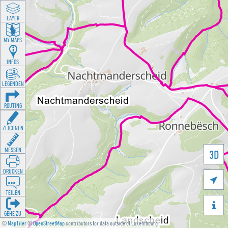
LAYER
MY MAPS
INFOS
LEGENDEN
ROUTING
ZEICHNEN
MESSEN
3D
DRUCKEN

TEILEN

GEHE ZU
©
MapTiler
©
OpenStreetMap
contributors for data outside of Luxembourg