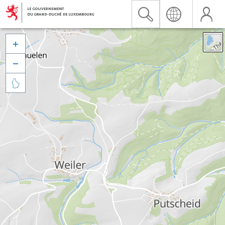


