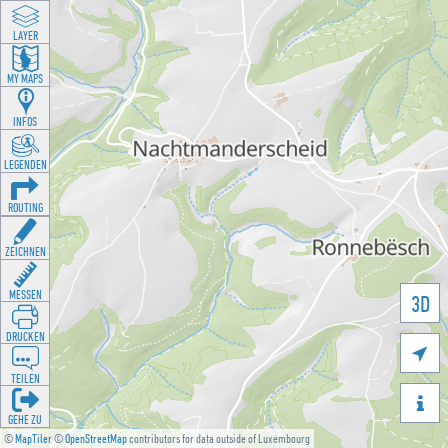
LAYER
MY MAPS
INFOS
LEGENDEN
ROUTING
ZEICHNEN
MESSEN
3D
DRUCKEN

TEILEN

GEHE ZU
©
MapTiler
©
OpenStreetMap
contributors for data outside of Luxembourg