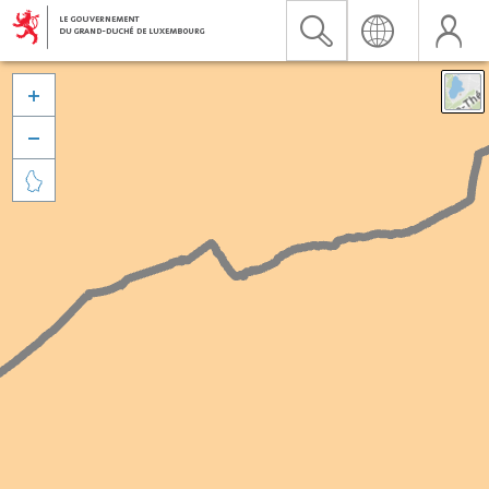


