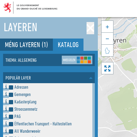
LAYEREN


MÉNG LAYEREN
(1)
KATALOG

THEMA: ALLGEMENG
WIESSELEN

POPULÄR LAYER
Adressen
Gemengen
Kadasterplang
Stroossennnetz
PAG
Ëffentlechen Transport - Haltestellen
All Wanderweeër