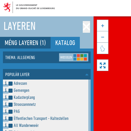
LAYEREN


MÉNG LAYEREN
(1)
KATALOG

THEMA: ALLGEMENG
WIESSELEN

POPULÄR LAYER
Adressen
Gemengen
Kadasterplang
Stroossennnetz
PAG
Ëffentlechen Transport - Haltestellen
All Wanderweeër