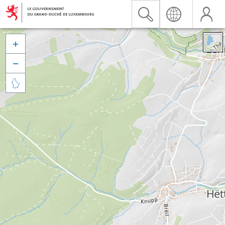


