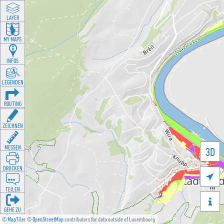
LAYER
MY MAPS
INFOS
LEGENDEN
ROUTING
ZEICHNEN
MESSEN
3D
DRUCKEN

TEILEN

GEHE ZU
©
MapTiler
©
OpenStreetMap
contributors for data outside of Luxembourg