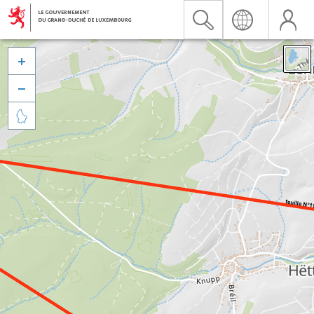


