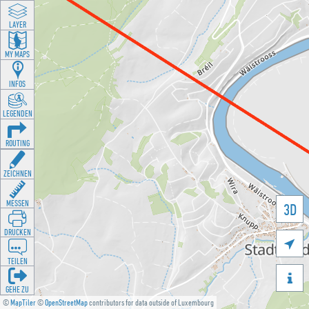
LAYER
MY MAPS
INFOS
LEGENDEN
ROUTING
ZEICHNEN
MESSEN
3D
DRUCKEN

TEILEN

GEHE ZU
©
MapTiler
©
OpenStreetMap
contributors for data outside of Luxembourg