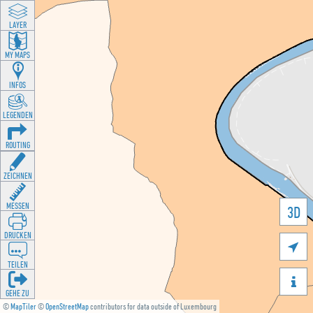
LAYER
MY MAPS
INFOS
LEGENDEN
ROUTING
ZEICHNEN
MESSEN
3D
DRUCKEN

TEILEN

GEHE ZU
©
MapTiler
©
OpenStreetMap
contributors for data outside of Luxembourg