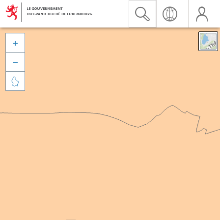


