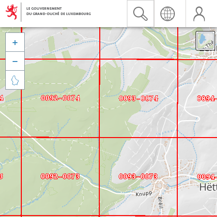


