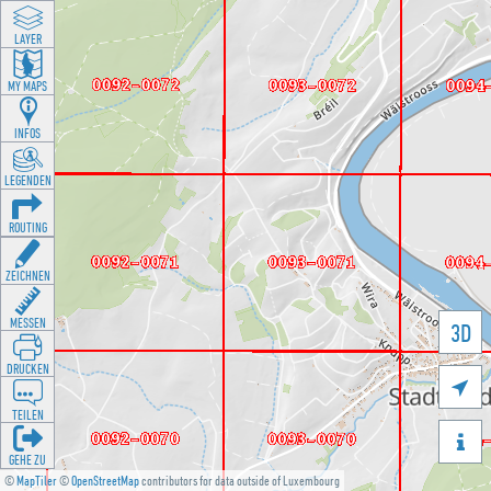
LAYER
MY MAPS
INFOS
LEGENDEN
ROUTING
ZEICHNEN
MESSEN
3D
DRUCKEN

TEILEN

GEHE ZU
©
MapTiler
©
OpenStreetMap
contributors for data outside of Luxembourg