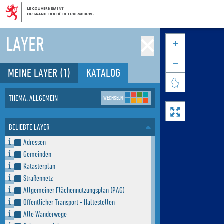
LAYER


MEINE LAYER
(1)
KATALOG

THEMA: ALLGEMEIN
WECHSELN

BELIEBTE LAYER
Adressen
Gemeinden
Katasterplan
Straßennetz
Allgemeiner Flächennutzungsplan (PAG)
Öffentlicher Transport - Haltestellen
Alle Wanderwege