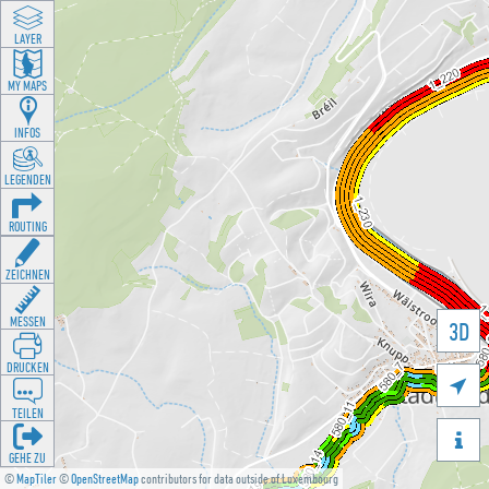
LAYER
MY MAPS
INFOS
LEGENDEN
ROUTING
ZEICHNEN
MESSEN
3D
DRUCKEN

TEILEN

GEHE ZU
©
MapTiler
©
OpenStreetMap
contributors for data outside of Luxembourg