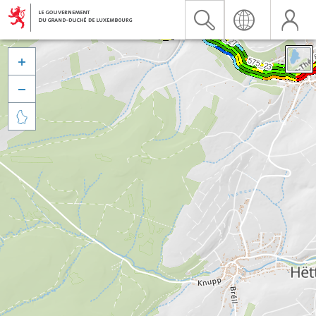


