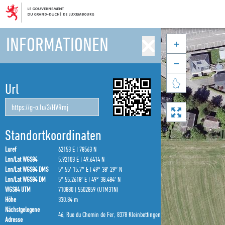
INFORMATIONEN



Url

Standortkoordinaten
Luref
62153 E | 78563 N
Lon/Lat WGS84
5.92103 E | 49.6414 N
Lon/Lat WGS84 DMS
5° 55′ 15.7″ E | 49° 38′ 29″ N
Lon/Lat WGS84 DM
5° 55.2618′ E | 49° 38.484′ N
WGS84 UTM
710880 | 5502859 (UTM31N)
Höhe
330.84 m
Nächstgelegene
46, Rue du Chemin de Fer, 8378 Kleinbettingen
Adresse