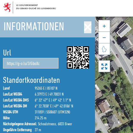
INFORMATIONEN



Url

Standortkoordinaten
Luref
95265 E | 85107 N
Lon/Lat WGS84
6.37973 E | 49.70031 N
Lon/Lat WGS84 DMS
6° 22′ 47″ E | 49° 42′ 1.1″ N
Lon/Lat WGS84 DM
6° 22.7838′ E | 49° 42.0186′ N
WGS84 UTM
311059 | 5508607 (UTM32N)
Höhe
214.25 m
Nächstgelegene Adresse
8, Schoulstrooss, 6833 Biwer
Ungefähre Entfernung
27 m