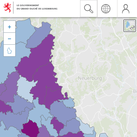


