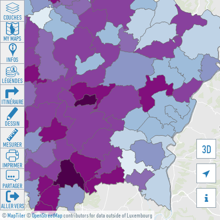
COUCHES
MY MAPS
INFOS
LÉGENDES
ITINÉRAIRE
DESSIN
MESURER
3D
IMPRIMER

PARTAGER

ALLER VERS
©
MapTiler
©
OpenStreetMap
contributors for data outside of Luxembourg