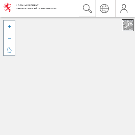


