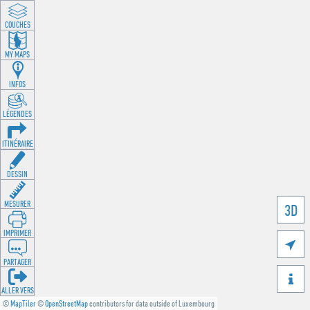
COUCHES
MY MAPS
INFOS
LÉGENDES
ITINÉRAIRE
DESSIN
MESURER
3D
IMPRIMER

PARTAGER

ALLER VERS
©
MapTiler
©
OpenStreetMap
contributors for data outside of Luxembourg