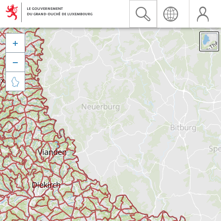


