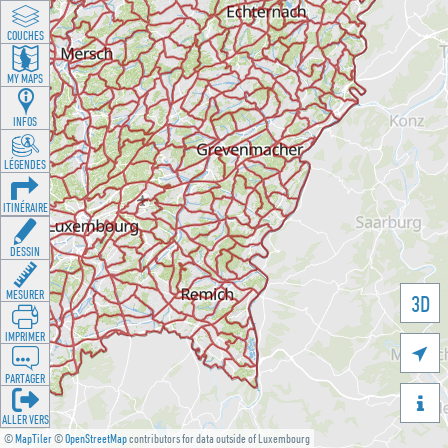
COUCHES
MY MAPS
INFOS
LÉGENDES
ITINÉRAIRE
DESSIN
MESURER
3D
IMPRIMER

PARTAGER

ALLER VERS
©
MapTiler
©
OpenStreetMap
contributors for data outside of Luxembourg