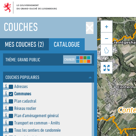
COUCHES


MES COUCHES
(2)
CATALOGUE

THÈME: GRAND PUBLIC
CHANGER

COUCHES POPULAIRES
Adresses
Communes
Plan cadastral
Réseau routier
Plan d'aménagement général
Transport en commun - Arrêts
Tous les sentiers de randonnée